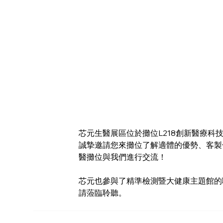
芯元生醫展區位於攤位L218創新醫療科
誠摯邀請您來攤位了解適體的優勢、客製
醫攤位與我們進行交流！
芯元也參與了精準檢測暨大健康主題館的聯合
請蒞臨聆聽。