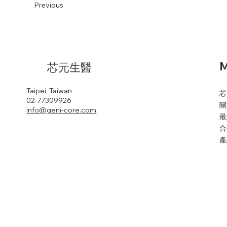
Previous
M
芯元生醫
Taipei, Taiwan
芯
02-77309926
關
info@geni-core.com
最
合
產