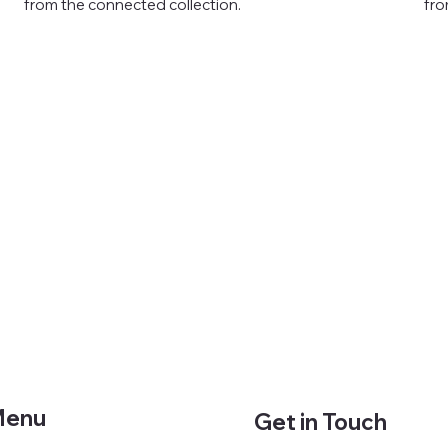
from the connected collection.
fro
enu
Get in Touch