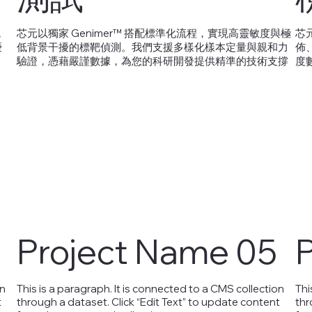
統
芯元以獨家 Genimer™ 搭配標準化流程，實現高靈敏度與極
芯
優
低背景干擾的標靶偵測。我們支援多樣化樣本定量與親和力
佈
驗證，憑藉嚴謹數據，為您的科研開發提供精準的技術支撐
度
Project Name 05
on
This is a paragraph. It is connected to a CMS collection
Thi
t
through a dataset. Click “Edit Text” to update content
thr