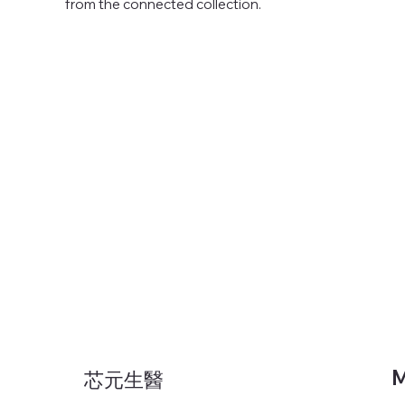
from the connected collection.
M
芯元生醫