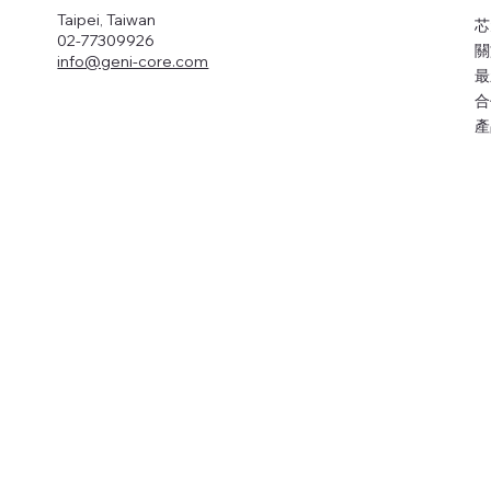
Taipei, Taiwan
芯
02-77309926
關
info@geni-core.com
最
合
產